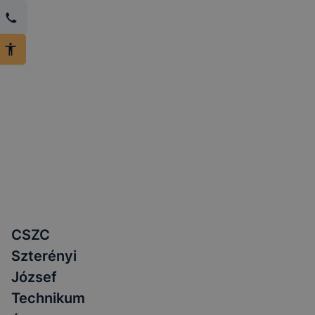
CSZC
Szterényi
József
Technikum