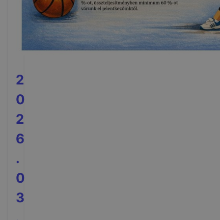
2
0
2
6
.
0
3
.