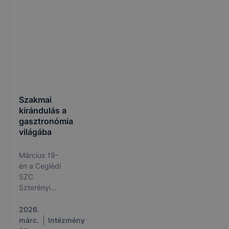
Szakmai
kirándulás a
gasztronómia
világába
Március 19-
én a Ceglédi
SZC
Szterényi
József
Technikum
2026.
és
márc.
Intézmény