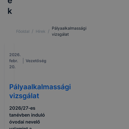
e
k
Pályaalkalmassági
/
/
Főoldal
Hírek
vizsgálat
2026.
febr.
Vezetőség
20.
Pályaalkalmassági
vizsgálat
2026/27-es
tanévben induló
óvodai nevelő
valamint a