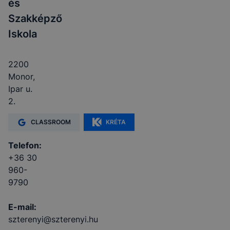
és
Szakképző
Iskola
2200
Monor,
Ipar u.
2.
CLASSROOM
KRÉTA
Telefon:
+36 30
960-
9790
E-mail:
szterenyi@szterenyi.hu