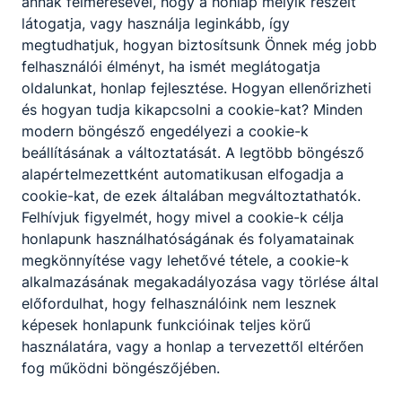
annak felmérésével, hogy a honlap melyik részeit
látogatja, vagy használja leginkább, így
megtudhatjuk, hogyan biztosítsunk Önnek még jobb
felhasználói élményt, ha ismét meglátogatja
oldalunkat, honlap fejlesztése. Hogyan ellenőrizheti
és hogyan tudja kikapcsolni a cookie-kat? Minden
modern böngésző engedélyezi a cookie-k
beállításának a változtatását. A legtöbb böngésző
alapértelmezettként automatikusan elfogadja a
cookie-kat, de ezek általában megváltoztathatók.
Felhívjuk figyelmét, hogy mivel a cookie-k célja
honlapunk használhatóságának és folyamatainak
megkönnyítése vagy lehetővé tétele, a cookie-k
alkalmazásának megakadályozása vagy törlése által
előfordulhat, hogy felhasználóink nem lesznek
képesek honlapunk funkcióinak teljes körű
használatára, vagy a honlap a tervezettől eltérően
fog működni böngészőjében.