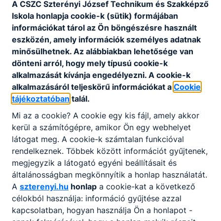
A CSZC Szterényi József Technikum és Szakképző
szabályzata megtekinthető és letölthető a
Iskola honlapja cookie-k (sütik) formájában
letöltés gombra kattintva.
információkat tárol az Ön böngészésre használt
eszközén, amely információk személyes adatnak
minősülhetnek. Az alábbiakban lehetősége van
dönteni arról, hogy mely típusú cookie-k
Szervezeti és Működési
alkalmazását kívánja engedélyezni. A cookie-k
Szabályzat
alkalmazásáról teljeskörű információkat a
Cookie
tájékoztatóban
talál.
Mi az a cookie? A cookie egy kis fájl, amely akkor
SZMSZ letöltés
kerül a számítógépre, amikor Ön egy webhelyet
látogat meg. A cookie-k számtalan funkcióval
rendelkeznek. Többek között információt gyűjtenek,
megjegyzik a látogató egyéni beállításait és
általánosságban megkönnyítik a honlap használatát.
A
szterenyi.hu
honlap
a cookie-kat a következő
célokból használja: információ gyűjtése azzal
kapcsolatban, hogyan használja Ön a honlapot -
Partnereink