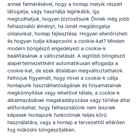
Partnereink
annak felmérésével, hogy a honlap melyik részeit
látogatja, vagy használja leginkább, így
megtudhatjuk, hogyan biztosítsunk Önnek még jobb
felhasználói élményt, ha ismét meglátogatja
oldalunkat, honlap fejlesztése. Hogyan ellenőrizheti
és hogyan tudja kikapcsolni a cookie-kat? Minden
modern böngésző engedélyezi a cookie-k
beállításának a változtatását. A legtöbb böngésző
alapértelmezettként automatikusan elfogadja a
cookie-kat, de ezek általában megváltoztathatók.
Felhívjuk figyelmét, hogy mivel a cookie-k célja
honlapunk használhatóságának és folyamatainak
megkönnyítése vagy lehetővé tétele, a cookie-k
alkalmazásának megakadályozása vagy törlése által
előfordulhat, hogy felhasználóink nem lesznek
képesek honlapunk funkcióinak teljes körű
használatára, vagy a honlap a tervezettől eltérően
fog működni böngészőjében.