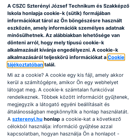
Aktuális információ
A CSZC Szterényi József Technikum és Szakképző
Iskola honlapja cookie-k (sütik) formájában
A 2025/2026-os tanév munkaterve:
információkat tárol az Ön böngészésre használt
eszközén, amely információk személyes adatnak
A
2025/26
tanév rendje, fontosabb
minősülhetnek. Az alábbiakban lehetősége van
dönteni arról, hogy mely típusú cookie-k
eseményei
alkalmazását kívánja engedélyezni. A cookie-k
alkalmazásáról teljeskörű információkat a
Cookie
A 2025/2026-os tanév időterve
tájékoztatóban
talál.
Mi az a cookie? A cookie egy kis fájl, amely akkor
Az időterv pdf formátumban letölthető
innen
:
kerül a számítógépre, amikor Ön egy webhelyet
látogat meg. A cookie-k számtalan funkcióval
rendelkeznek. Többek között információt gyűjtenek,
megjegyzik a látogató egyéni beállításait és
általánosságban megkönnyítik a honlap használatát.
A
szterenyi.hu
honlap
a cookie-kat a következő
célokból használja: információ gyűjtése azzal
kapcsolatban, hogyan használja Ön a honlapot -