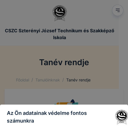
CSZC Szterényi József Technikum és Szakképző
Iskola
Tanév rendje
/
/
Főoldal
Tanulóinknak
Tanév rendje
Az Ön adatainak védelme fontos
számunkra