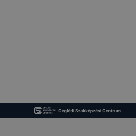
? Minden modern böngésző engedélyezi a cookie-k beállít
át. A legtöbb böngésző alapértelmezettként automatikusan
t, de ezek általában megváltoztathatók. Felhívjuk figyelmé
kie-k célja honlapunk használhatóságának és folyamataina
ése vagy lehetővé tétele, a cookie-k alkalmazásának
zása vagy törlése által előfordulhat, hogy felhasználóink
esek honlapunk funkcióinak teljes körű használatára, vagy
 eltérően fog működni böngészőjében.
Ceglédi Szakképzési Centrum