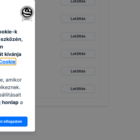
Letöltés
Letöltés
ookie-k
Letöltés
eszközén,
an
t kívánja
Letöltés
Cookie
Letöltés
re, amikor
elkeznek.
Letöltés
llításait
u
honlap
a
ogy a
et elfogadom
atjuk,
eglátogatja
ikapcsolni a