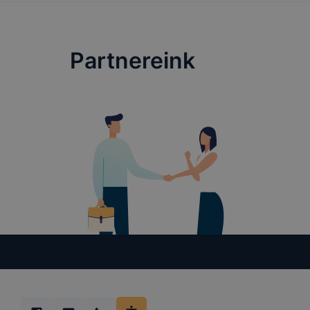
cookie-kat
változtatás
a cookie-ka
Partnereink
mivel a coo
megkönnyít
megakadályo
lesznek kép
tervezettől