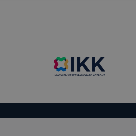
ásának a
 elfogadja
t, hogy
k
 nem
 a honlap a