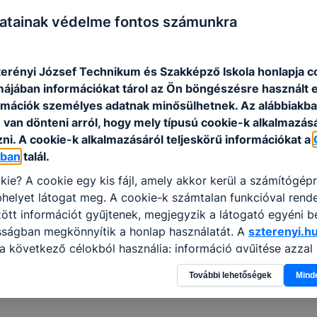
tására
atainak védelme fontos számunkra
erényi József Technikum és Szakképző Iskola honlapja c
– felnőtt
rmájában információkat tárol az Ön böngészésre használt 
rmációk személyes adatnak minősülhetnek. Az alábbiakb
tő oktatásra – felnőtt
van dönteni arról, hogy mely típusú cookie-k alkalmazásá
ni. A cookie-k alkalmazásáról teljeskörű információkat a
óban
talál.
tervvel
kie? A cookie egy kis fájl, amely akkor kerül a számítógép
helyet látogat meg. A cookie-k számtalan funkcióval rend
képzésre (érettségi vizsgával rendelkezőknek)
tt információt gyűjtenek, megjegyzik a látogató egyéni beá
sságban megkönnyítik a honlap használatát. A
szterenyi.h
a következő célokból használja: információ gyűjtése azzal
n, hogyan használja Ön a honlapot -annak felmérésével, h
További lehetőségek
Mind
ik részeit látogatja, vagy használja leginkább, így megtudh
osítsunk Önnek még jobb felhasználói élményt, ha ismét m
 honlap fejlesztése. Hogyan ellenőrizheti és hogyan tudja k