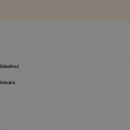
lításához
ítására