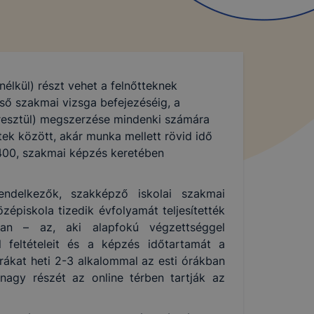
nélkül) részt vehet a felnőtteknek
ső szakmai vizsga befejezéséig, a
resztül) megszerzése mindenki számára
ek között, akár munka mellett rövid idő
t 400, szakmai képzés keretében
endelkezők, szakképző iskolai szakmai
épiskola tizedik évfolyamát teljesítették
yban – az, aki alapfokú végzettséggel
 feltételeit és a képzés időtartamát a
ákat heti 2-3 alkalommal az esti órákban
nagy részét az online térben tartják az