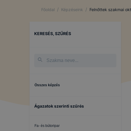
/
/
Főoldal
Képzéseink
Felnőttek szakmai ok
KERESÉS, SZŰRÉS
Összes képzés
Ágazatok szerinti szűrés
Fa- és bútoripar