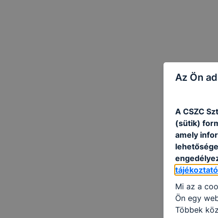
Az Ön ad
A CSZC Szt
(sütik) fo
amely info
lehetősége 
engedélyez
tájékoztat
Mi az a coo
Ön egy web
Többek közö