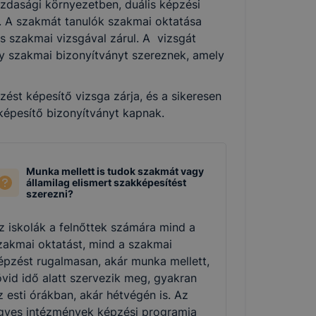
zdasági környezetben, duális képzési
k. A szakmát tanulók szakmai oktatása
és szakmai vizsgával zárul. A vizsgát
agy szakmai bizonyítványt szereznek, amely
st képesítő vizsga zárja, és a sikeresen
 képesítő bizonyítványt kapnak.
Munka mellett is tudok szakmát vagy
államilag elismert szakképesítést
szerezni?
z iskolák a felnőttek számára mind a
zakmai oktatást, mind a szakmai
épzést rugalmasan, akár munka mellett,
övid idő alatt szervezik meg, gyakran
z esti órákban, akár hétvégén is. Az
gyes intézmények képzési programja