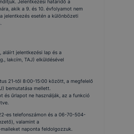
dítjuk. Jelentkezési határidő a
ára, akik a 9. és 10. évfolyamot nem
a jelentkezés esetén a különbözeti
.
 aláírt jelentkezési lap és a
., lakcím, TAJ) elküldésével
us 21-től 8:00-15:00 között, a megfelelő
J) bemutatása mellett.
t és űrlapot ne használják, az a funkció
tve.
22-es telefonszámon és a 06-70-504-
zető), valamint a
e-maileket naponta feldolgozzuk.