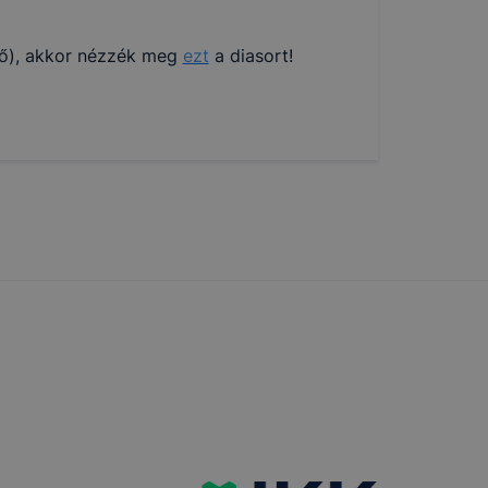
dő), akkor nézzék meg
ezt
a diasort!