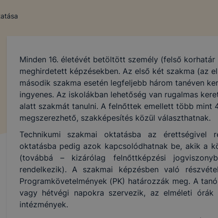
tatása
Minden 16. életévét betöltött személy (felső korhatár 
meghirdetett képzésekben. Az első két szakma (az el
második szakma esetén legfeljebb három tanéven ke
ingyenes. Az iskolákban lehetőség van rugalmas keret
alatt szakmát tanulni. A felnőttek emellett több min
megszerezhető, szakképesítés közül választhatnak.
Technikumi szakmai oktatásba az érettségivel r
oktatásba pedig azok kapcsolódhatnak be, akik a köz
(továbbá – kizárólag felnőttképzési jogviszon
rendelkezik). A szakmai képzésben való részvétel
Programkövetelmények (PK) határozzák meg. A tanór
vagy hétvégi napokra szervezik, az elméleti órák 
intézmények.