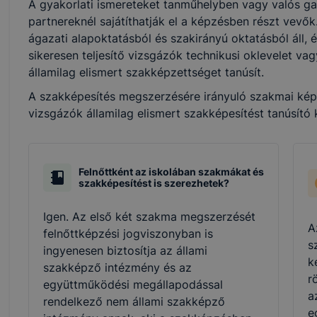
A gyakorlati ismereteket tanműhelyben vagy valós ga
partnereknél sajátíthatják el a képzésben részt vevő
ágazati alapoktatásból és szakirányú oktatásból áll, 
sikeresen teljesítő vizsgázók technikusi oklevelet v
államilag elismert szakképzettséget tanúsít.
A szakképesítés megszerzésére irányuló szakmai képzé
vizsgázók államilag elismert szakképesítést tanúsító
Felnőttként az iskolában szakmákat és
szakképesítést is szerezhetek?
Igen. Az első két szakma megszerzését
A
felnőttképzési jogviszonyban is
s
ingyenesen biztosítja az állami
k
szakképző intézmény és az
r
együttműködési megállapodással
a
rendelkező nem állami szakképző
e