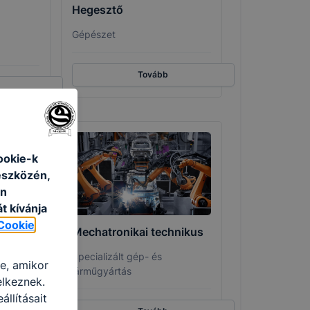
Hegesztő
Gépészet
Tovább
ookie-k
eszközén,
an
t kívánja
Cookie
kus
Mechatronikai technikus
Specializált gép- és
re, amikor
járműgyártás
elkeznek.
llításait