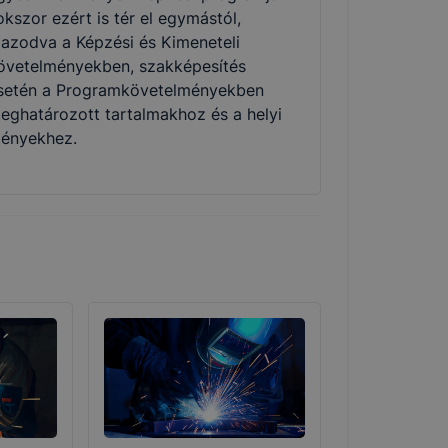
okszor ezért is tér el egymástól,
gazodva a Képzési és Kimeneteli
övetelményekben, szakképesítés
setén a Programkövetelményekben
eghatározott tartalmakhoz és a helyi
gényekhez.