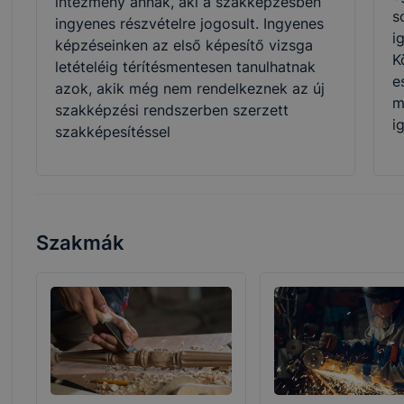
intézmény annak, aki a szakképzésben
s
ingyenes részvételre jogosult. Ingyenes
i
képzéseinken az első képesítő vizsga
K
letételéig térítésmentesen tanulhatnak
e
azok, akik még nem rendelkeznek az új
m
szakképzési rendszerben szerzett
i
szakképesítéssel
Szakmák