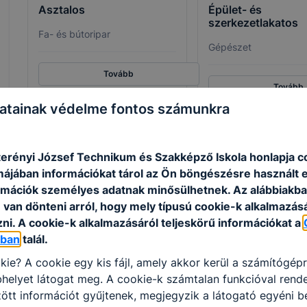
Asztalos
Épület- és
szerkezetlakatos
Fa- és bútoripar
Gépészet
Tovább
Tovább
atainak védelme fontos számunkra
erényi József Technikum és Szakképző Iskola honlapja c
rmájában információkat tárol az Ön böngészésre használt 
rmációk személyes adatnak minősülhetnek. Az alábbiakb
van dönteni arról, hogy mely típusú cookie-k alkalmazásá
ni. A cookie-k alkalmazásáról teljeskörű információkat a
Kereskedelmi értékesítő
Logisztikai techni
óban
talál.
Kereskedelem
Közlekedés és
kie? A cookie egy kis fájl, amely akkor kerül a számítógép
szállítmányozás
helyet látogat meg. A cookie-k számtalan funkcióval rend
tt információt gyűjtenek, megjegyzik a látogató egyéni beá
Tovább