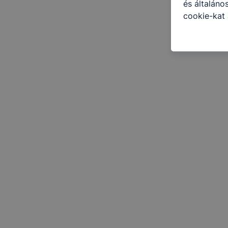
és általáno
cookie-kat 
kapcsolatba
honlap mely
hogyan bizt
oldalunkat,
cookie-kat
változtatás
a cookie-ka
mivel a coo
megkönnyít
megakadályo
lesznek kép
tervezettől