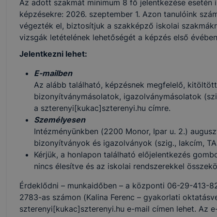
Az adott szakmát minimum 8 fő jelentkezése esetén in
képzésekre: 2026. szeptember 1. Azon tanulóink szám
végezték el, biztosítjuk a szakképző iskolai szakmákr
vizsgák letételének lehetőségét a képzés első évében
Jelentkezni lehet:
E-mailben
Az alább található, képzésnek megfelelő, kitöltött,
bizonyítványmásolatok, igazolványmásolatok (szig
a szterenyi[kukac]szterenyi.hu címre.
Személyesen
Intézményünkben (2200 Monor, Ipar u. 2.) auguszt
bizonyítványok és igazolványok (szig., lakcím, TA
Kérjük, a honlapon található előjelentkezés gombo
nincs élesítve és az iskolai rendszerekkel összekö
Érdeklődni – munkaidőben – a központi 06-29-413-8
2783-as számon (Kalina Ferenc – gyakorlati oktatásve
szterenyi[kukac]szterenyi.hu e-mail címen lehet. Az 