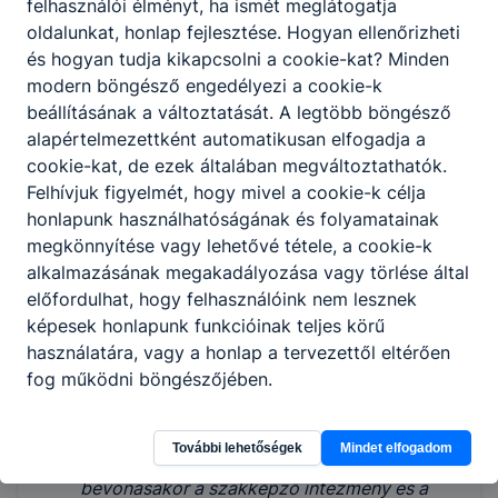
felhasználói élményt, ha ismét meglátogatja
helyét és idejét, valamint a kiskorú tanuló
oldalunkat, honlap fejlesztése. Hogyan ellenőrizheti
törvényes képviselőjének egyetértő
és hogyan tudja kikapcsolni a cookie-kat? Minden
nyilatkozatát,
modern böngésző engedélyezi a cookie-k
b) a naplóban és a törzslapon a kijelölt
beállításának a változtatását. A legtöbb böngésző
oktatónak dokumentálnia kell a közösségi
alapértelmezettként automatikusan elfogadja a
szolgálat teljesítését,
cookie-kat, de ezek általában megváltoztathatók.
c) a szakképző intézmény a közösségi
Felhívjuk figyelmét, hogy mivel a cookie-k célja
szolgálat teljesítéséről a tanulói jogviszony
honlapunk használhatóságának és folyamatainak
tanév közbeni megszűnésekor igazolást állít
megkönnyítése vagy lehetővé tétele, a cookie-k
ki két példányban, amelyből egy példány a
alkalmazásának megakadályozása vagy törlése által
tanulónál, egy pedig a szakképző
előfordulhat, hogy felhasználóink nem lesznek
intézménynél marad,
képesek honlapunk funkcióinak teljes körű
d) a szakképző intézmény a közösségi
használatára, vagy a honlap a tervezettől eltérően
szolgálattal kapcsolatos dokumentumok
fog működni böngészőjében.
kezelését az iratkezelési szabályzatában
rögzíti,
e) a szakképző intézményen kívüli külső
További lehetőségek
Mindet elfogadom
szervezet és közreműködő mentor
bevonásakor a szakképző intézmény és a