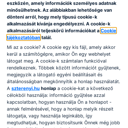
eszközén, amely információk személyes adatnak
szükség szerint a mentorral közösen -
minősülhetnek. Az alábbiakban lehetősége van
legfeljebb ötórás felkészítő, majd legfeljebb
dönteni arról, hogy mely típusú cookie-k
ötórás záró foglalkozást tart.
alkalmazását kívánja engedélyezni. A cookie-k
(6) A közösségi szolgálat teljesítése
alkalmazásáról teljeskörű információkat a
Cookie
keretében egy órán hatvan perc közösségi
tájékoztatóban
talál.
szolgálati időt kell érteni azzal, hogy a
Mi az a cookie? A cookie egy kis fájl, amely akkor
helyszínre utazás és a helyszínről hazautazás
kerül a számítógépre, amikor Ön egy webhelyet
ideje nem számítható be a teljesítésbe.
látogat meg. A cookie-k számtalan funkcióval
(7) A közösségi szolgálat során a tanuló
rendelkeznek. Többek között információt gyűjtenek,
naplót köteles vezetni, amelyben rögzíti,
megjegyzik a látogató egyéni beállításait és
hogy mikor, hol, milyen időkeretben és milyen
általánosságban megkönnyítik a honlap használatát.
tevékenységet folytatott.
A
szterenyi.hu
honlap
a cookie-kat a következő
(8) A közösségi szolgálat dokumentálásának
célokból használja: információ gyűjtése azzal
kötelező elemeként
kapcsolatban, hogyan használja Ön a honlapot -
a) a tanulónak közösségi szolgálati
annak felmérésével, hogy a honlap melyik részeit
jelentkezési lapot kell kitöltenie, amely
látogatja, vagy használja leginkább, így
tartalmazza a közösségi szolgálatra való
megtudhatjuk, hogyan biztosítsunk Önnek még jobb
jelentkezés tényét, a megvalósítás tervezett