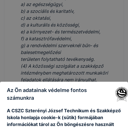
a) az egészségügyi,
b) a szociális és karitatív,
c) az oktatási,
d) a kulturális és közösségi,
e) a környezet- és természetvédelmi,
f) a katasztrófavédelmi,
g) a rendvédelmi szerveknél bűn- és
balesetmegelőzési
területen folytatható tevékenység.
(4) A közösségi szolgálat a szakképző
intézményben meghatározott munkaköri
feladatok ellátására nem irányulhat.
(5) A tanulót fogadó szervezetnek a (3)
Az Ön adatainak védelme fontos
bekezdés a) és g) pontjában meghatározott
számunkra
tevékenységi területen minden esetben, a (3)
bekezdés b) pontjában meghatározott
A CSZC Szterényi József Technikum és Szakképző
esetekben szükség szerint mentort kell
Iskola honlapja cookie-k (sütik) formájában
biztosítania. A közösségi szolgálatot
információkat tárol az Ön böngészésre használt
koordináló oktató az ötven órán belül -