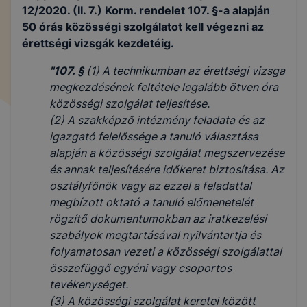
12/2020. (II. 7.) Korm. rendelet 107. §-a alapján
50 órás közösségi szolgálatot kell végezni az
érettségi vizsgák kezdetéig.
"107. §
(1) A technikumban az érettségi vizsga
megkezdésének feltétele legalább ötven óra
közösségi szolgálat teljesítése.
(2) A szakképző intézmény feladata és az
igazgató felelőssége a tanuló választása
alapján a közösségi szolgálat megszervezése
és annak teljesítésére időkeret biztosítása. Az
osztályfőnök vagy az ezzel a feladattal
megbízott oktató a tanuló előmenetelét
rögzítő dokumentumokban az iratkezelési
szabályok megtartásával nyilvántartja és
folyamatosan vezeti a közösségi szolgálattal
összefüggő egyéni vagy csoportos
tevékenységet.
(3) A közösségi szolgálat keretei között