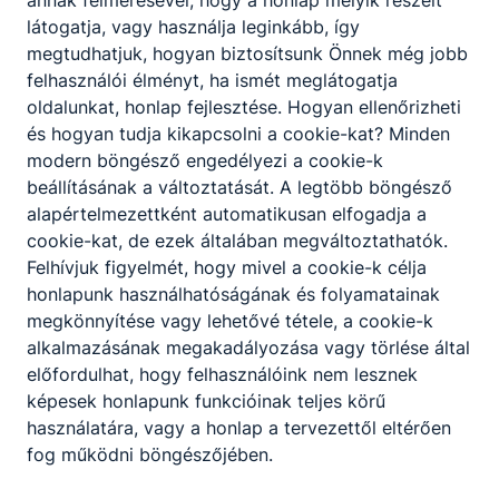
annak felmérésével, hogy a honlap melyik részeit
Letöltés
látogatja, vagy használja leginkább, így
megtudhatjuk, hogyan biztosítsunk Önnek még jobb
11. szakképző angol nyelv
felhasználói élményt, ha ismét meglátogatja
oldalunkat, honlap fejlesztése. Hogyan ellenőrizheti
Letöltés
és hogyan tudja kikapcsolni a cookie-kat? Minden
modern böngésző engedélyezi a cookie-k
beállításának a változtatását. A legtöbb böngésző
9. technikum angol nyelv
alapértelmezettként automatikusan elfogadja a
Letöltés
cookie-kat, de ezek általában megváltoztathatók.
Felhívjuk figyelmét, hogy mivel a cookie-k célja
honlapunk használhatóságának és folyamatainak
10. technikum angol nyelv
megkönnyítése vagy lehetővé tétele, a cookie-k
Letöltés
alkalmazásának megakadályozása vagy törlése által
előfordulhat, hogy felhasználóink nem lesznek
képesek honlapunk funkcióinak teljes körű
11. technikum angol nyelv
használatára, vagy a honlap a tervezettől eltérően
Letöltés
fog működni böngészőjében.