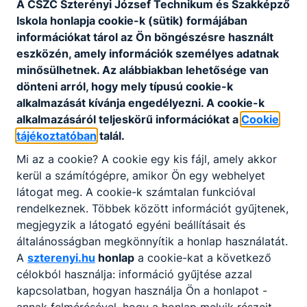
A CSZC Szterényi József Technikum és Szakképző
Iskola honlapja cookie-k (sütik) formájában
10. technikum és szakképző testnevelés
információkat tárol az Ön böngészésre használt
Letöltés
eszközén, amely információk személyes adatnak
minősülhetnek. Az alábbiakban lehetősége van
dönteni arról, hogy mely típusú cookie-k
11. technikum és szakképző testnevelés
alkalmazását kívánja engedélyezni. A cookie-k
alkalmazásáról teljeskörű információkat a
Cookie
Letöltés
tájékoztatóban
talál.
12. technikum és szakképző testnevelés
Mi az a cookie? A cookie egy kis fájl, amely akkor
kerül a számítógépre, amikor Ön egy webhelyet
Letöltés
látogat meg. A cookie-k számtalan funkcióval
rendelkeznek. Többek között információt gyűjtenek,
9. szakképző angol nyelv
megjegyzik a látogató egyéni beállításait és
általánosságban megkönnyítik a honlap használatát.
Letöltés
A
szterenyi.hu
honlap
a cookie-kat a következő
célokból használja: információ gyűjtése azzal
10. szakképző angol nyelv
kapcsolatban, hogyan használja Ön a honlapot -