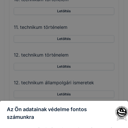
Letöltés
11. technikum történelem
Letöltés
12. technikum történelem
Letöltés
12. technikum állampolgári ismeretek
Letöltés
Az Ön adatainak védelme fontos
9. technikum és szakképző testnevelés
számunkra
Letöltés