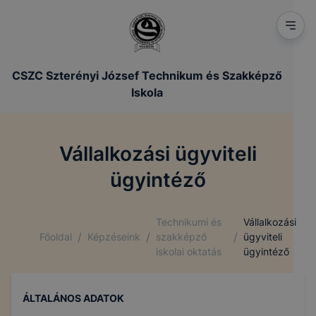
CSZC Szterényi József Technikum és Szakképző
Iskola
Vállalkozási ügyviteli
ügyintéző
Technikumi és
Vállalkozási
/
/
/
Főoldal
Képzéseink
szakképző
ügyviteli
iskolai oktatás
ügyintéző
ÁLTALÁNOS ADATOK