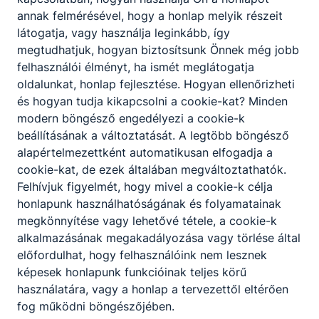
annak felmérésével, hogy a honlap melyik részeit
képes ellátni a vállalkozások
látogatja, vagy használja leginkább, így
működtetéséhez szükséges gazdasági
megtudhatjuk, hogyan biztosítsunk Önnek még jobb
folyamatok terén a rábízott adminisztratív
felhasználói élményt, ha ismét meglátogatja
feladatokat;
oldalunkat, honlap fejlesztése. Hogyan ellenőrizheti
irodai, illetve vezetői asszisztensi
és hogyan tudja kikapcsolni a cookie-kat? Minden
feladatokat lát el;
modern böngésző engedélyezi a cookie-k
kapcsolattartáshoz szükséges iratokat,
beállításának a változtatását. A legtöbb böngésző
leveleket, egyéb dokumentumokat készít,
alapértelmezettként automatikusan elfogadja a
szerkeszt, kezel;
cookie-kat, de ezek általában megváltoztathatók.
vezeti a vállalkozások nyilvántartásait;
Felhívjuk figyelmét, hogy mivel a cookie-k célja
közreműködik a különféle szabályzatok
honlapunk használhatóságának és folyamatainak
elkészítésében;
megkönnyítése vagy lehetővé tétele, a cookie-k
részt vesz egyes ﬁnanszírozási feladatok
alkalmazásának megakadályozása vagy törlése által
adminisztratív részfeladataiban;
előfordulhat, hogy felhasználóink nem lesznek
feltérképezi és nyomon követi az aktuális
képesek honlapunk funkcióinak teljes körű
támogatási lehetőségeket;
használatára, vagy a honlap a tervezettől eltérően
közreműködik a vállalkozás üzleti tervének
fog működni böngészőjében.
elkészítésében;