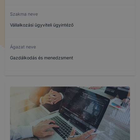
Szakma neve
Vállalkozási ügyviteli ügyintéző
Ágazat neve
Gazdálkodás és menedzsment
Szakmajegyzék száma
504110902
Képzés időtartama
5 év