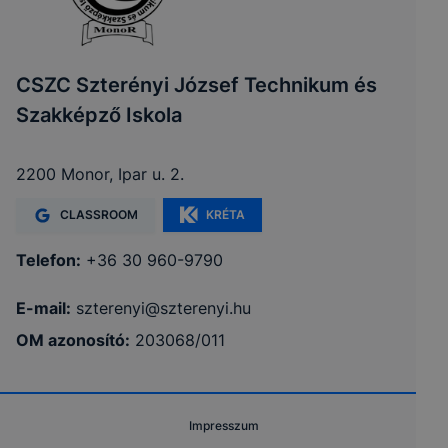
CSZC Szterényi József Technikum és
Szakképző Iskola
2200 Monor, Ipar u. 2.
CLASSROOM
KRÉTA
Telefon:
+36 30 960-9790
E-mail:
szterenyi@szterenyi.hu
OM azonosító:
203068/011
Impresszum