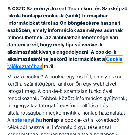
azokhoz kötődően szívesen lát el ügyviteli
A CSZC Szterényi József Technikum és Szakképző
feladatokat. A szakképzettséggel rendelkező
Iskola honlapja cookie-k (sütik) formájában
elhelyezkedhet a gazdasági szférában –
információkat tárol az Ön böngészésre használt
elsősorban kis- és középvállalkozásoknál –
eszközén, amely információk személyes adatnak
ügyintézőként, de akár továbbtanulhat a
minősülhetnek. Az alábbiakban lehetősége van
gazdasági felsőoktatásban vagy magasabb szintű
dönteni arról, hogy mely típusú cookie-k
képesítést szerezhet, mint pl.: mérlegképes
alkalmazását kívánja engedélyezni. A cookie-k
könyvelő, adótanácsadó, banki szakember,
alkalmazásáról teljeskörű információkat a
Cookie
vámszakember.
tájékoztatóban
talál.
Mi az a cookie? A cookie egy kis fájl, amely akkor
KOMPETENCIAELVÁRÁS
kerül a számítógépre, amikor Ön egy webhelyet
Agilis, jó kommunikációs készég,
látogat meg. A cookie-k számtalan funkcióval
problémamegoldó- és szervezőképesség,
rendelkeznek. Többek között információt gyűjtenek,
csapatmunka, felelősségtudat, nyitottság az
megjegyzik a látogató egyéni beállításait és
informatikai eszközök használatára.
általánosságban megkönnyítik a honlap használatát.
A
szterenyi.hu
honlap
a cookie-kat a következő
célokból használja: információ gyűjtése azzal
A SZAKKÉPZETTSÉGGEL RENDELKEZŐ
kapcsolatban, hogyan használja Ön a honlapot -